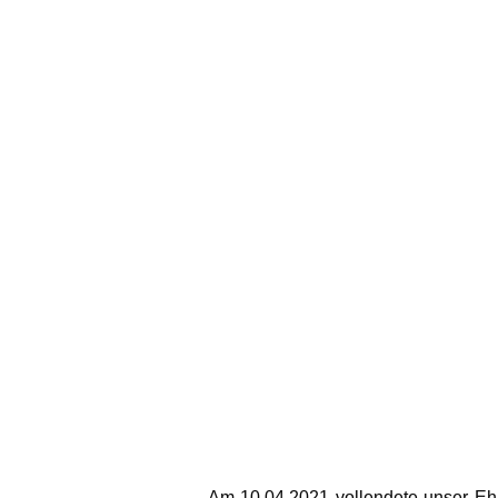
Am 10.04.2021 vollendete unser
Eh