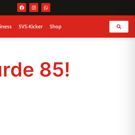
iness
SVS-Kicker
Shop
Suchen
rde 85!