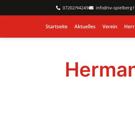
07202/942496
info@sv-spielberg
Startseite
Aktuelles
Verein
Herr
Herman