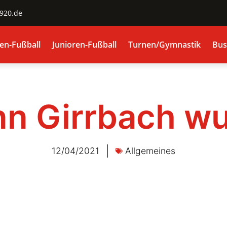
1920.de
en-Fußball
Junioren-Fußball
Turnen/Gymnastik
Bus
n Girrbach wu
12/04/2021
Allgemeines