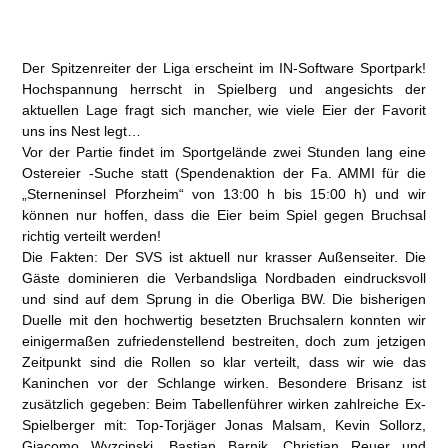
Die Fakten: Der SVS ist aktuell nur
krasser Außenseiter.
Die
Gäste dominieren die Verbandsliga Nordbaden eindrucksvoll
und sind auf dem Sprung in die Oberliga BW. Die bisherigen
Duelle mit den
hochwertig besetzten Bruchsalern
konnten wir
einigermaßen zufriedenstellend bestreiten, doch zum jetzigen
Zeitpunkt sind die Rollen so klar verteilt, dass wir wie das
Kaninchen vor der Schlange wirken. Besondere Brisanz ist
zusätzlich gegeben: Beim Tabellenführer wirken zahlreiche Ex-
Spielberger mit: Top-Torjäger Jonas Malsam, Kevin Sollorz,
Giacomo Wyzcinski, Bastian Barnik, Christian Reuer und
Valentin Hess.
Nach der ernüchternden Klatsche in Walldorf muss unsere Elf
seelische Aufrüstung betreiben. Der Kopf muss frei sein von
negativen Gedanken.
In diesem Match haben wir nichts zu
verlieren!
Uns fehlen zahlreiche Spieler und
die Personalmisere
ist unglaublich.
Das war in Walldorf so und wird sich vorläufig
nicht ändern.
Deshalb heißt es:
Nur mit einer riesigen Moral
und Selbstvertrauen scheint ein gutes Spiel unsererseits
möglich. Und nur dann ist ein tolles, sehenswertes Match zu
erwarten. Gehen wir es an!
Der SVS begrüßt die Gäste aus Bruchsal, die Fans aus der
Region und das Schiri-Team allesamt herzlich!