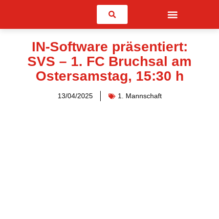
Suchen
IN-Software präsentiert:
SVS – 1. FC Bruchsal am
Ostersamstag, 15:30 h
13/04/2025
1. Mannschaft
Der Spitzenreiter der Liga erscheint im IN-Software Sportpark!
Hochspannung herrscht in Spielberg und angesichts der
aktuellen Lage fragt sich mancher, wie viele Eier der Favorit
uns ins Nest legt…
Vor der Partie findet im Sportgelände zwei Stunden lang eine
Ostereier -Suche statt (
Spendenaktion der Fa. AMMI für die
„Sterneninsel Pforzheim“ von 13:00 h bis 15:00 h)
und wir
können nur hoffen, dass die Eier beim Spiel gegen Bruchsal
richtig verteilt werden!