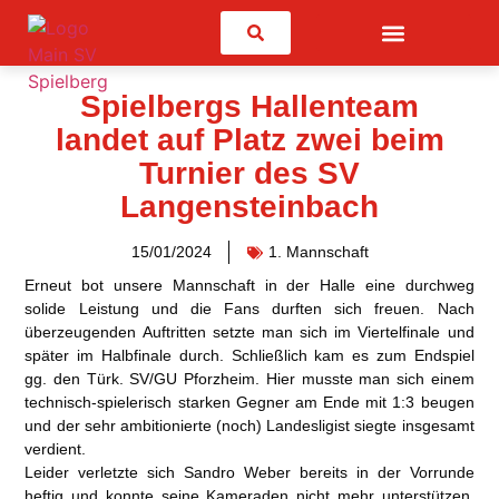
Suchen
Spielbergs Hallenteam
landet auf Platz zwei beim
Turnier des SV
Langensteinbach
15/01/2024
1. Mannschaft
Erneut bot unsere Mannschaft in der Halle eine
durchweg
solide Leistung
und die Fans durften sich freuen. Nach
überzeugenden Auftritten setzte man sich im Viertelfinale und
später im Halbfinale durch. Schließlich kam es zum
Endspiel
gg. den Türk. SV/GU Pforzheim.
Hier musste man sich einem
technisch-spielerisch starken Gegner am Ende mit 1:3 beugen
und der sehr ambitionierte (noch) Landesligist siegte insgesamt
verdient.
Leider verletzte sich
Sandro Weber
bereits in der Vorrunde
heftig und konnte seine Kameraden nicht mehr unterstützen.