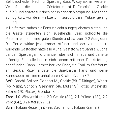
Zeit bescheiden. Pech für Spielberg, dass Wiczynski im weiteren
Verlauf nur die Latte des Gästetores traf. Dafür erhöhte Geckle
auf 2:0 und sorgte für einen beruhigenden Vorsprung. Mosbach
schlug kurz vor dem Halbzeitpfiff zurück, denn Yüksel gelang
das 2:1.
In Hälfte zwei sahen die Fans ein echt ausgeglichenes Match und
die Gäste steigerten sich zusehends. Velic schockte die
Platzherren nach einer guten Stunde und traf zum 2:2 Ausgleich.
Die Partie wirkte jetzt immer offener und der verunsichert
wirkende Gastgeber hatte alle Mühe. Gästetorwart Samija wuchs
bei den Spielberger Torchancen über sich hinaus und parierte
prächtig. Fast alle hatten sich schon mit einer Punkteteilung
abgefunden. Dann, unmittelbar vor Ende, ein Foul im Strafraum
an Geckle. Ritter erlöste die Spielberger Fans und seine
Kameraden mit einem unhaltbaren Strafstoß zum 3:2.
SVS:
Graehl, Sollorz, Gondorf M., Geckle (89. F. Diringer), Weber
(46. Veith), Schoch, Seemann (46. Müller S.), Ritter, Wiczynski,
Fetzner (70. Plattek), Gondorf F.
Tore:
1:0 Wiczynski (4.), 2:0 Geckle (34.), 2:1 Yüksel (43.), 2:2
Velic (64.), 3:2 Ritter (89./FE)
Schiri:
Fabian Reuter (mit Felix Stephan und Fabian Kramer)