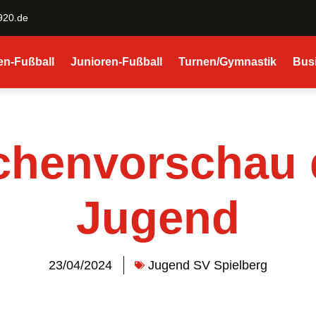
920.de
en-Fußball
Junioren-Fußball
Turnen/Gymnastik
Bus
chenvorschau 
Jugend
23/04/2024
Jugend SV Spielberg