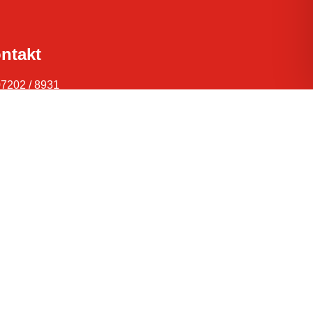
ntakt
07202 / 8931
info@sv-spielberg1920.de
V Spielberg 1920 e.V.
Am Talberg 16
76307 Karlsbad-Spielberg
Hauptverein
olksbank Ettlingen
IBAN DE26 6609 1200 0024 2032 04
Jugendabteilung
Sparkasse Karlsruhe