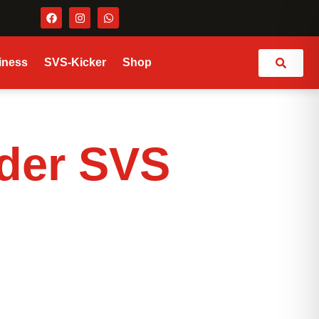
Suchen
iness
SVS-Kicker
Shop
der SVS