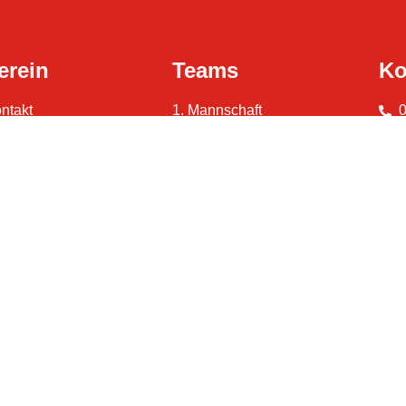
erein
Teams
Ko
ntakt
1. Mannschaft
fahrt
AH
rwaltung
Junioren
S
siness
Turnen / Gymnastik
ubhaus
adion
tzung
V
adionordnung