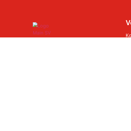
V
Ko
An
SV Spielberg
Ve
1920 e.V.
Bu
Cl
St
Sa
St