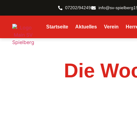
07202/942496
info@sv-spielberg1
Startseite
Aktuelles
Verein
Herr
Die Wo