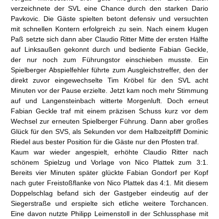
verzeichnete der SVL eine Chance durch den starken Dario
Pavkovic. Die Gäste spielten betont defensiv und versuchten
mit schnellen Kontern erfolgreich zu sein. Nach einem klugen
Paß setzte sich dann aber Claudio Ritter Mitte der ersten Hälfte
auf Linksaußen gekonnt durch und bediente Fabian Geckle,
der nur noch zum Führungstor einschieben musste. Ein
Spielberger Abspielfehler führte zum Ausgleichstreffer, den der
direkt zuvor eingewechselte Tim Kröbel für den SVL acht
Minuten vor der Pause erzielte. Jetzt kam noch mehr Stimmung
auf und Langensteinbach witterte Morgenluft. Doch erneut
Fabian Geckle traf mit einem präzisen Schuss kurz vor dem
Wechsel zur erneuten Spielberger Führung. Dann aber großes
Glück für den SVS, als Sekunden vor dem Halbzeitpfiff Dominic
Riedel aus bester Position für die Gäste nur den Pfosten traf.
Kaum war wieder angespielt, erhöhte Claudio Ritter nach
schönem Spielzug und Vorlage von Nico Plattek zum 3:1.
Bereits vier Minuten später glückte Fabian Gondorf per Kopf
nach guter Freistoßflanke von Nico Plattek das 4:1. Mit diesem
Doppelschlag befand sich der Gastgeber eindeutig auf der
Siegerstraße und erspielte sich etliche weitere Torchancen.
Eine davon nutzte Philipp Leimenstoll in der Schlussphase mit